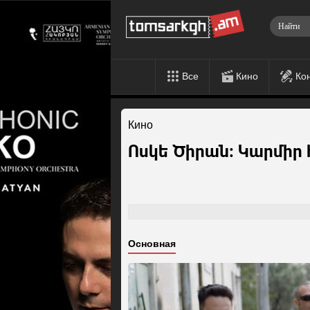
Все
Кино
Ко
Кино
Ոսկե Ծիրան: Կարմիր 
Основная