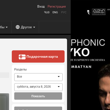
Вход
Регистрация
ՀԱՅ
ENG
РУС
абы
Другое
Подарочная карта
Разделы
Все
суббота, августа 8, 2026
Показать