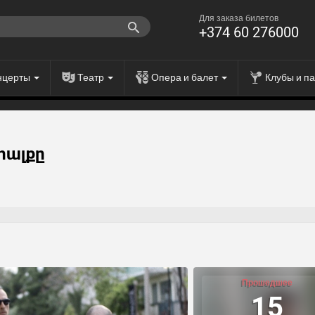
Для заказа билетов
+374 60 276000
нцерты
Театр
Опера и балет
Клубы и п
հալքը
Прошедшее
15