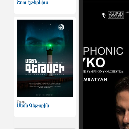
Շոու Էթերնիա
Театр
Մեծն Գեթսբին