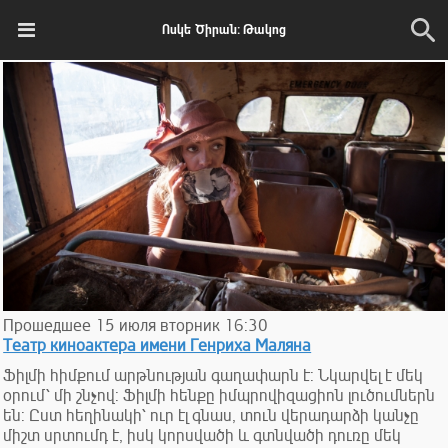
Ոսկե Ծիրան: Թակոց
Прошедшее
15
июля
вторник
16:30
Театр киноактера имени Генриха Маляна
Ֆիլմի հիմքում արթնության գաղափարն է: Նկարվել է մեկ
օրում՝ մի շնչով: Ֆիլմի հենքը իմպրովիզացիոն լուծումներն
են: Ըստ հեղինակի՝ ուր էլ գնաս, տուն վերադարձի կանչը
միշտ սրտումդ է, իսկ կորսվածի և գտնվածի դուռը մեկ