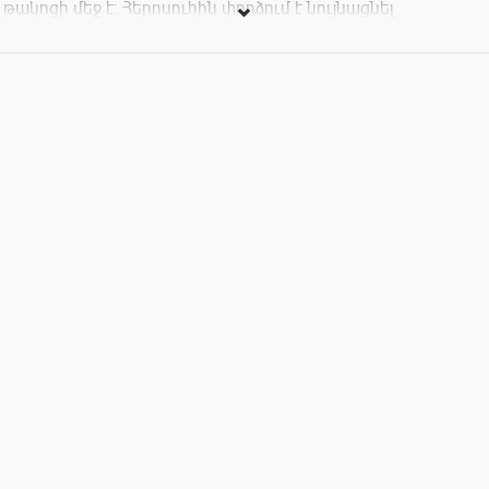
թակոցի մեջ է: Հերոսուհին փորձում է նույնացնել
խաչմերուկները, անցյալը՝ ներկայի մեջ, ներկան` անցյալի`
սեր տալով կյանքից հեռացածներին, մինչ կյանքի անիվը
հարատևորեն պտտվում է մենության ճանապարհից դեպի
մանկության կայան: Կորուստներ չկան, երբ շնորհակալ ես
տրվածից: Ֆիլմը նվիրված է հեղինակի մորը՝ արձակագիր
Ջուլիետ Մատինյանին: