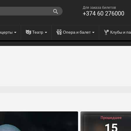
Для заказа билетов
+374 60 276000
нцерты
Театр
Опера и балет
Клубы и п
Прошедшее
15