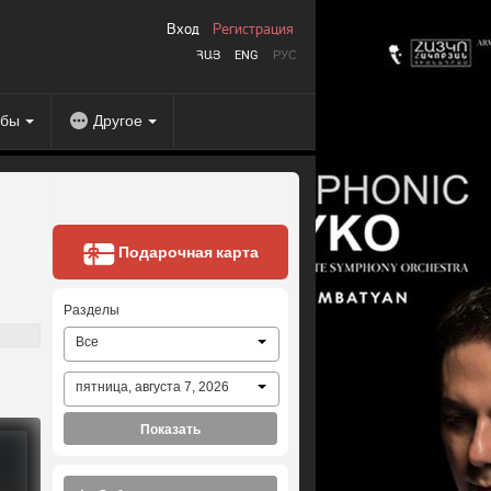
Вход
Регистрация
ՀԱՅ
ENG
РУС
абы
Другое
Подарочная карта
Разделы
Все
пятница, августа 7, 2026
Показать