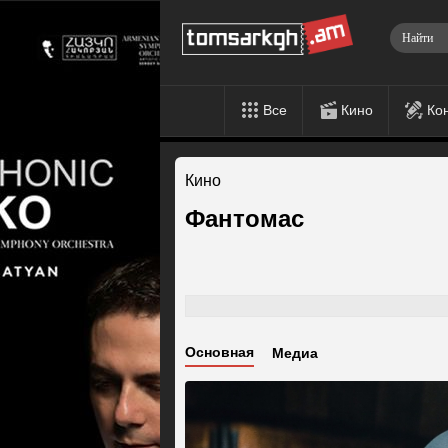
Все
Кино
Ко
Кино
Фантомас
Основная
Медиа