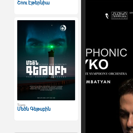
Շոու Էթերնիա
Театр
Մեծն Գեթսբին