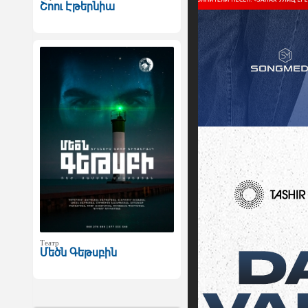
Շոու Էթերնիա
Театр
Մեծն Գեթսբին