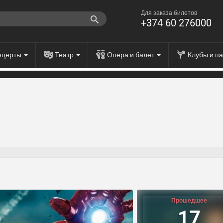
Для заказа билетов
+374 60 276000
нцерты
Театр
Опера и балет
Клубы и п
Прошедшее
17