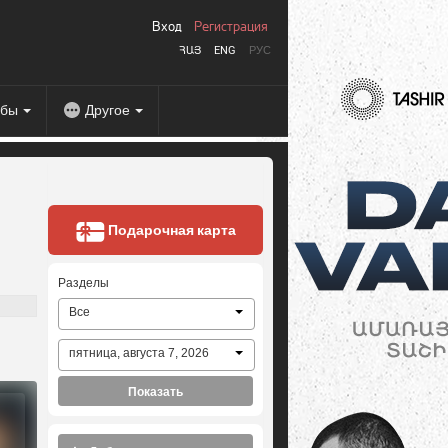
Вход
Регистрация
ՀԱՅ
ENG
РУС
абы
Другое
Подарочная карта
Разделы
Все
пятница, августа 7, 2026
Показать