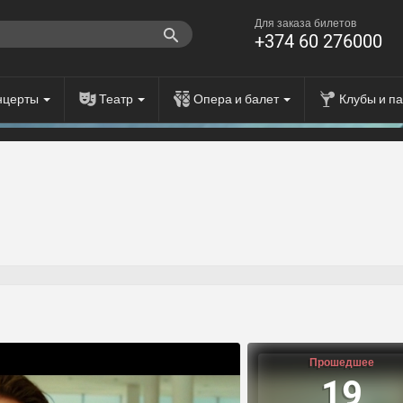
Для заказа билетов
+374 60 276000
нцерты
Театр
Опера и балет
Клубы и п
Прошедшее
19