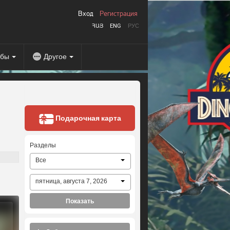
Вход
Регистрация
ՀԱՅ
ENG
РУС
абы
Другое
Подарочная карта
Разделы
Все
пятница, августа 7, 2026
Показать