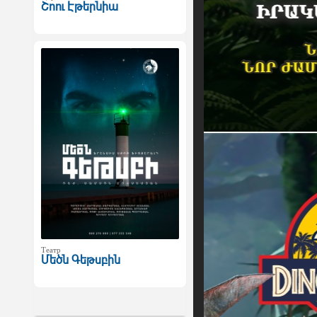
Շոու Էթերնիա
Театр
Մեծն Գեթսբին