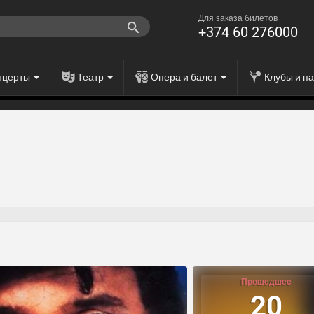
Для заказа билетов
+374 60 276000
нцерты
Театр
Опера и балет
Клубы и п
Прошедшее
20