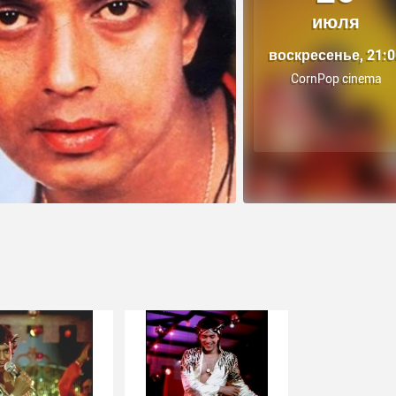
июля
воскресенье, 21:0
CornPop cinema