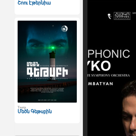
Շոու Էթերնիա
Театр
Մեծն Գեթսբին