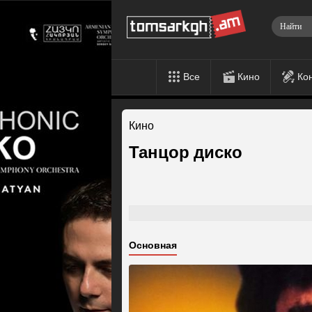
Все
Кино
Ко
Кино
Танцор диско
Основная