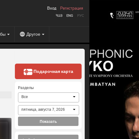
Вход
Регистрация
ՀԱՅ
ENG
РУС
абы
Другое
Подарочная карта
Разделы
Все
пятница, августа 7, 2026
Показать