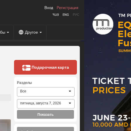
Вход
Регистрация
ՀԱՅ
ENG
РУС
абы
Другое
Подарочная карта
Разделы
Все
пятница, августа 7, 2026
Показать