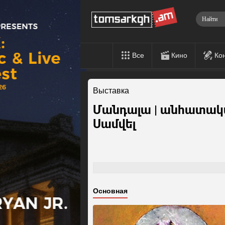
Все
Кино
Ко
Выставка
Մանդալա | անհատակա
Սամվել
Основная