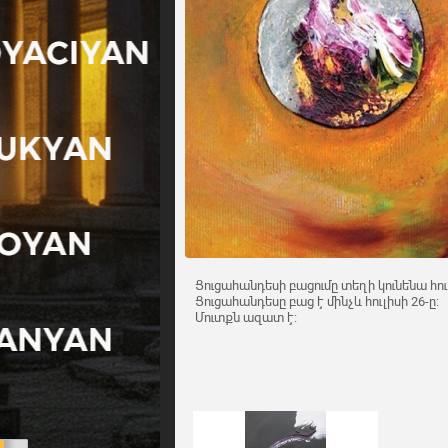
Ցուցահանդեսի բացումը տեղի կունենա հուլ
Ցուցահանդեսը բաց է մինչև հուլիսի 26-ը:
Մուտքն ազատ է: