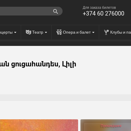
Для заказа билетов
+374 60 276000
нцерты
Театр
Опера и балет
Клубы и п
ն ցուցահանդես, Լիլի
Прошедшее