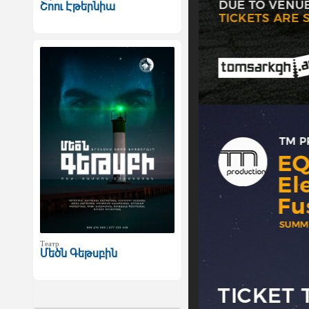
Շոու Էթերնիա
Театр
Մեծն Գեթսբին