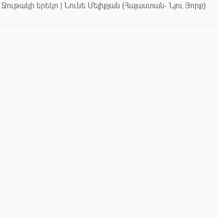
Ջութակի երեկո | Նունե Մելիքյան (Հայաստան- Նյու Յորք)