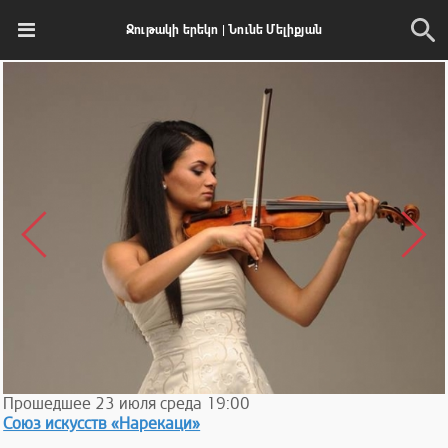
Ջութակի երեկո | Նունե Մելիքյան
Прошедшее
23
июля
среда
19:00
Союз искусств «Нарекаци»