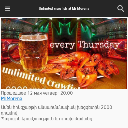
Unlimted crawfish at Mi Morena
Прошедшее
12
мая
четверг
20:00
Mi Morena
Ամեն հինգշաբթի անսահմանափակ խեցգետին 2000
դրամով:
Պարային երաժշտություն և ուրախ ժամանց: