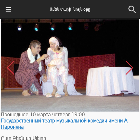
Ամեն տարի` նույն օրը
Прошедшее
10
марта
четверг
19:00
Государственный театр музыкальной комедии имени А.
Пароняна
Ըստ Բեռնար Սլեյդի