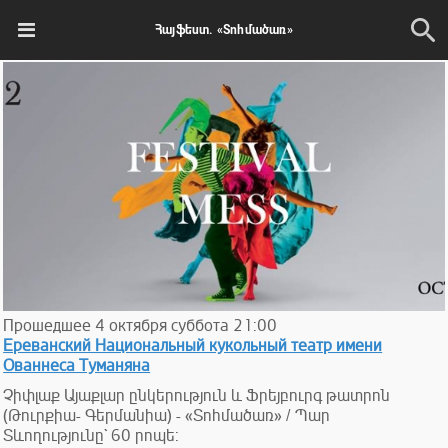
Հայֆեստ. «Տոհմածառ»
Прошедшее
4
октября
суббота
21:00
Ереванский Национальный кукольный театр имени
Ованнеса Туманяна
Չիփլաք Այաքլար ընկերություն և Ֆրեյբուրգ թատրոն
(Թուրքիա- Գերմանիա) - «Տոհմածառ» / Պար
Տևողությունը` 60 րոպե: