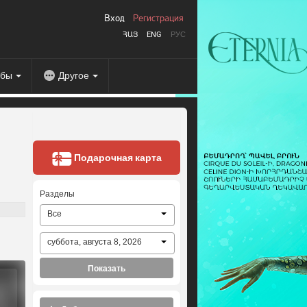
Вход
Регистрация
ՀԱՅ
ENG
РУС
абы
Другое
Подарочная карта
Разделы
Все
суббота, августа 8, 2026
Показать