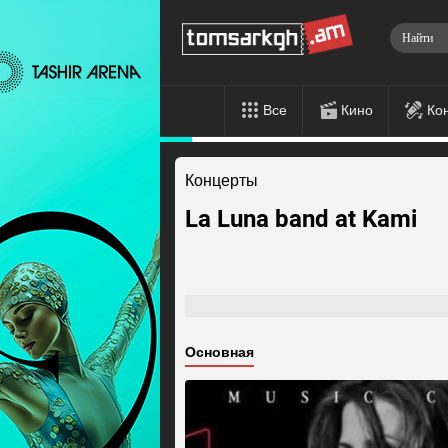
Все
Кино
Ко
Концерты
La Luna band at Kami
Основная