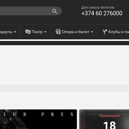
Для заказа билетов
+374 60 276000
нцерты
Театр
Опера и балет
Клубы и п
Прошедшее
18