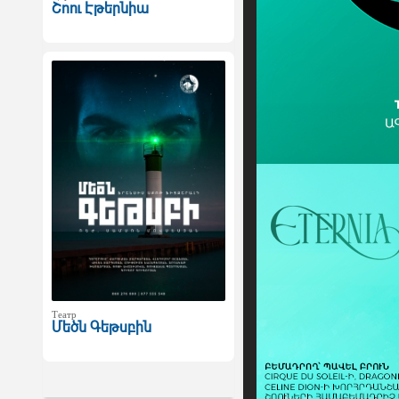
Շոու Էթերնիա
Театр
Մեծն Գեթսբին