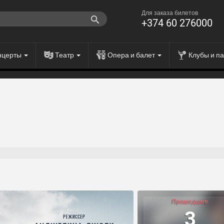
Для заказа билетов
+374 60 276000
нцерты
Театр
Опера и балет
Клубы и п
Прошедшее
3