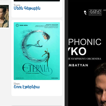
Театр
Մեծն Գեթսբին
Цирк
Շոու Էթերնիա