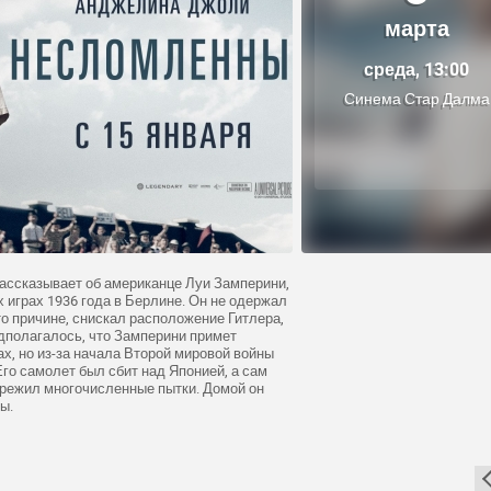
марта
среда, 13:00
Синема Стар Далма
ассказывает об американце Луи Замперини,
 играх 1936 года в Берлине. Он не одержал
то причине, снискал расположение Гитлера,
едполагалось, что Замперини примет
х, но из-за начала Второй мировой войны
го самолет был сбит над Японией, а сам
пережил многочисленные пытки. Домой он
ы.