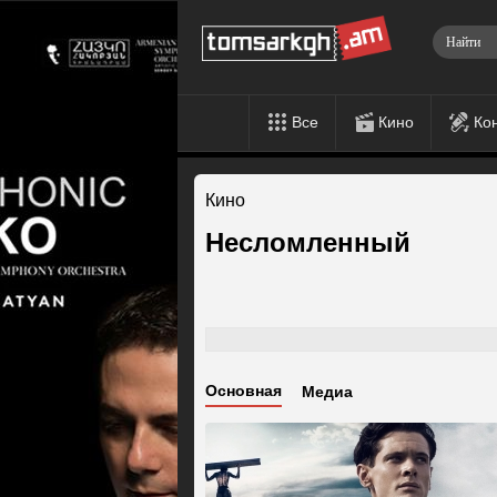
Все
Кино
Ко
Кино
Несломленный
Основная
Медиа