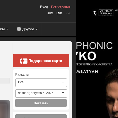
Вход
Регистрация
ՀԱՅ
ENG
РУС
абы
Другое
Подарочная карта
Разделы
Все
четверг, августа 6, 2026
Показать