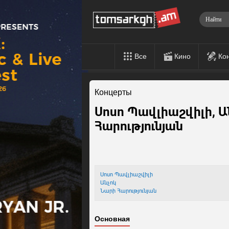
Все
Кино
Ко
Концерты
Սոսո Պավլիաշվիլի, Ա
Հարությունյան
Սոսո Պավլիաշվիլի
Անչոկ
Նարի Հարությունյան
Основная