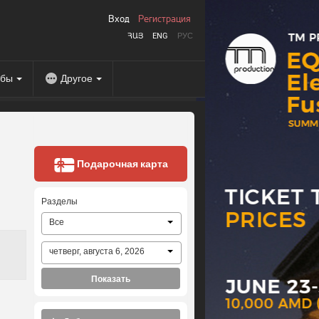
Вход
Регистрация
ՀԱՅ
ENG
РУС
абы
Другое
Подарочная карта
Разделы
Все
четверг, августа 6, 2026
Показать