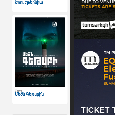
Շոու Էթերնիա
Театр
Մեծն Գեթսբին