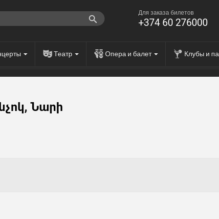
Для заказа билетов
+374 60 276000
нцерты
Театр
Опера и балет
Клубы и п
նչոկ, Նարի