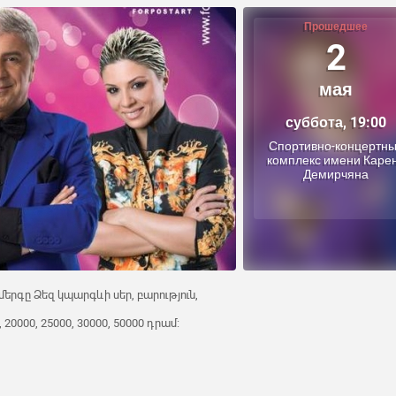
Прошедшее
2
мая
суббота, 19:00
Спортивно-концертн
комплекс имени Каре
Демирчяна
երգը Ձեզ կպարգևի սեր, բարություն,
 20000, 25000, 30000, 50000 դրամ: