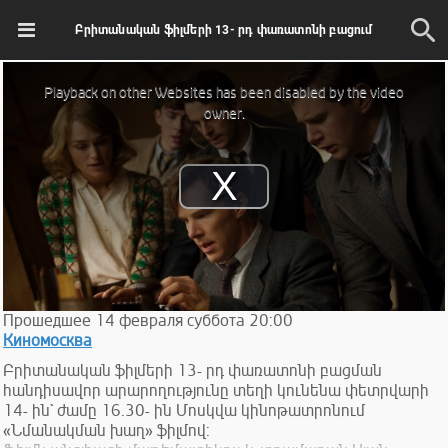
Բրիտանական ֆիլմերի 13- րդ փառատոնի բացում
This
is
Playback on other Websites has been disabled by the video
a
modal
owner.
window.
Play
Video
Прошедшее
14
февраля
суббота
20:00
Киномосква
Բրիտանական ֆիլմերի 13- րդ փառատոնի բացման
հանդիսավոր արարողությունը տեղի կունենա փետրվարի
14- ին` ժամը 16.30- ին Մոսկվա կինոթատրոնում
«Նմանակման խաղ» ֆիլմով: