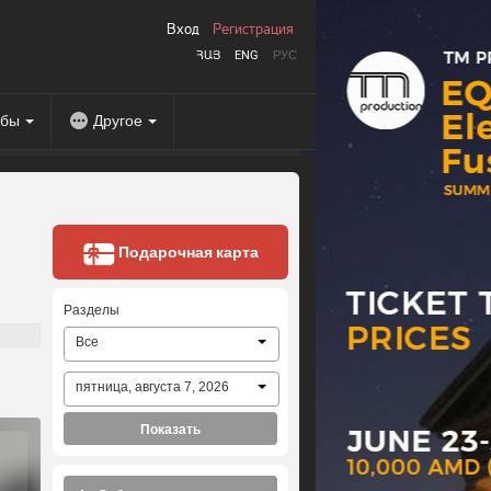
Вход
Регистрация
ՀԱՅ
ENG
РУС
абы
Другое
Подарочная карта
Разделы
Все
пятница, августа 7, 2026
Показать