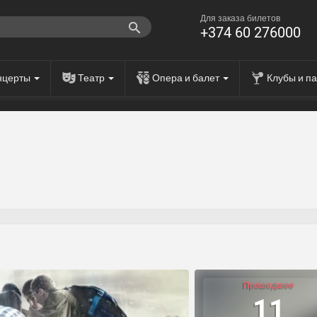
Для заказа билетов
+374 60 276000
нцерты
Театр
Опера и балет
Клубы и п
Прошедшее
11