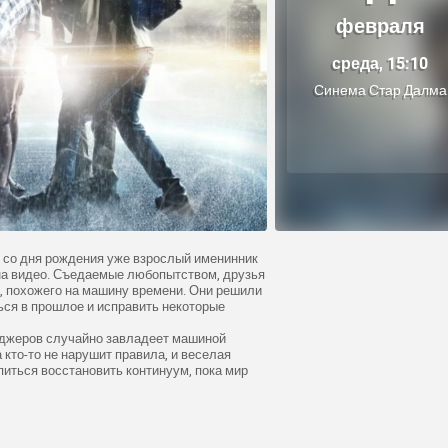
февраля
среда, 15:10
Синема Стар Далма
 со дня рождения уже взрослый именинник
на видео. Съедаемые любопытством, друзья
, похожего на машину времени. Они решили
ься в прошлое и исправить некоторые
ейджеров случайно завладеет машиной
 кто-то не нарушит правила, и веселая
питься восстановить континуум, пока мир