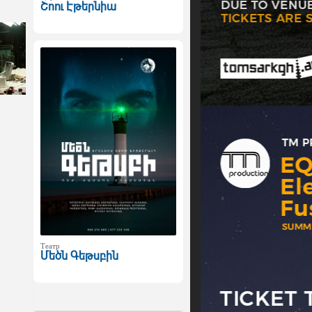
Շոու Էթերնիա
Театр
Մեծն Գեթսբին