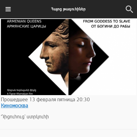
Հայոց թագուհիներ
Прошедшее
13
февраля
пятница
20:30
Киномосква
Դիցուհուց` ստրկուհի