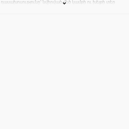
դասախոսությունը՝ նվիրված մեծ կամքի ու խելքի տեր
հայորդու՝ Գևորգ Հալաջյանի «Դեպի կախաղան»
վերնագիրը կրող բանտային օրագրին [1925-1928 թթ.]:
Մուտքն ազատ է: