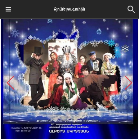
Ձյունե թագուհին