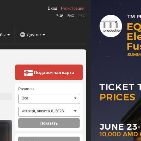
Вход
Регистрация
ՀԱՅ
ENG
РУС
абы
Другое
Подарочная карта
Разделы
Все
четверг, августа 6, 2026
Показать