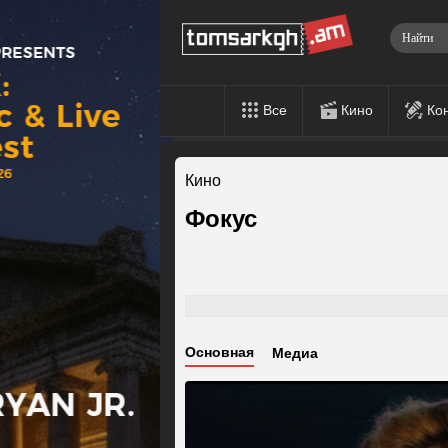
Все
Кино
Ко
Кино
Фокус
Основная
Медиа