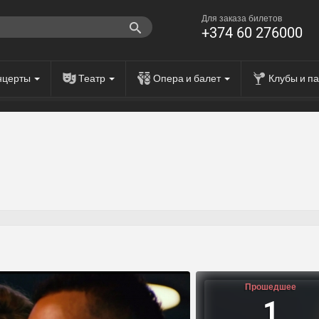
Для заказа билетов
+374 60 276000
нцерты
Театр
Опера и балет
Клубы и п
Прошедшее
1