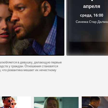
апреля
среда, 16:00
Синема Стар Далма
 влюбляется в девушку, делающую первые
едств у граждан. Отношения становятся
я, что романтика мешает их нечестному