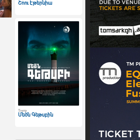
Շոու Էթերնիա
Театр
Մեծն Գեթսբին