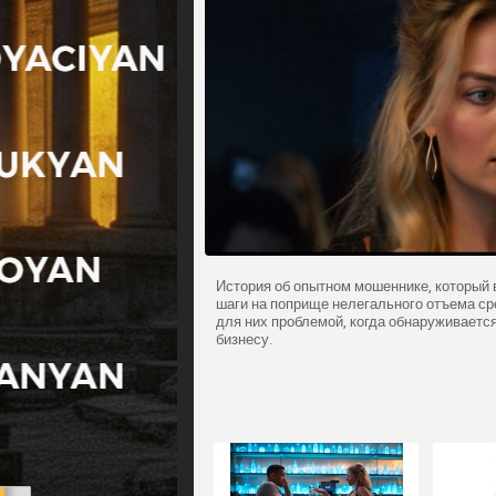
История об опытном мошеннике, который
шаги на поприще нелегального отъема ср
для них проблемой, когда обнаруживаетс
бизнесу.