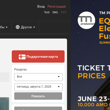
Вход
Регистрация
ՀԱՅ
ENG
РУС
абы
Другое
Подарочная карта
Разделы
Все
пятница, августа 7, 2026
Показать