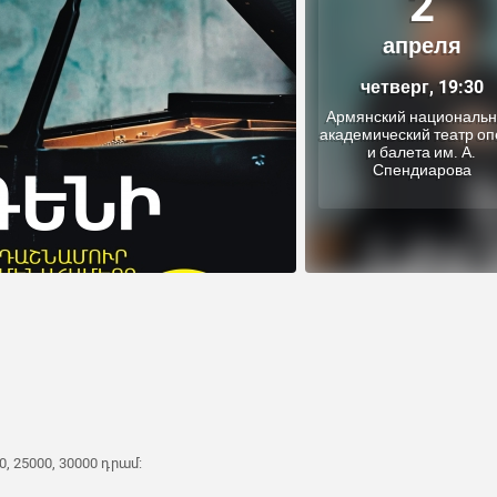
2
апреля
четверг, 19:30
Армянский националь
академический театр о
и балета им. А.
Спендиарова
0, 25000, 30000 դրամ: