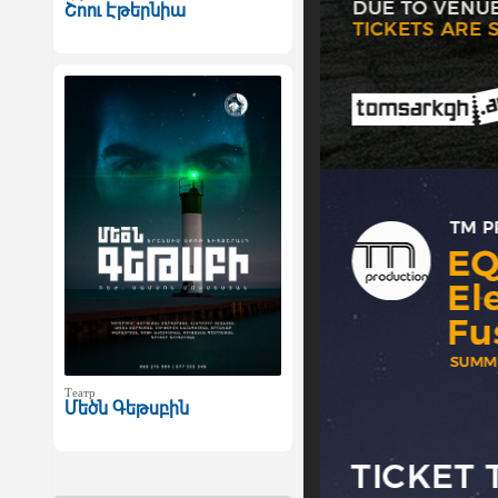
Շոու Էթերնիա
Театр
Մեծն Գեթսբին