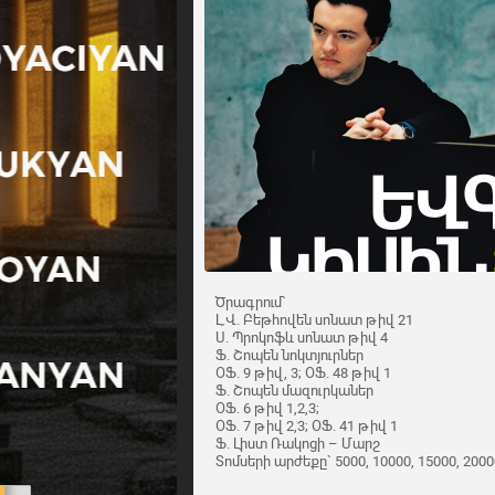
Ծրագրում`
Լ.Վ. Բեթհովեն սոնատ թիվ 21
Ս. Պրոկոֆև սոնատ թիվ 4
Ֆ. Շոպեն նոկտյուրներ
ՕՖ. 9 թիվ, 3; ՕՖ. 48 թիվ 1
Ֆ. Շոպեն մազուրկաներ
ՕՖ. 6 թիվ 1,2,3;
ՕՖ. 7 թիվ 2,3; ՕՖ. 41 թիվ 1
Ֆ. Լիստ Ռակոցի – Մարշ
Տոմսերի արժեքը` 5000, 10000, 15000, 2000