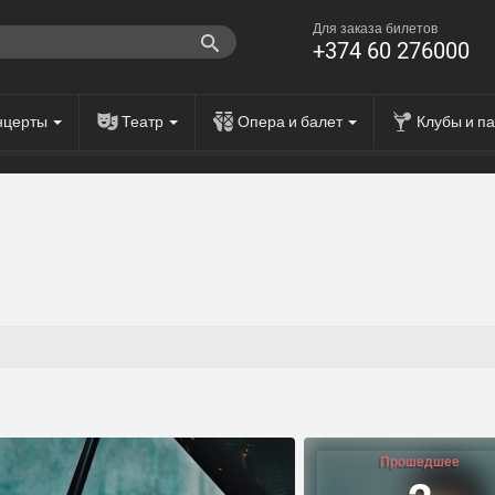
Для заказа билетов
+374 60 276000
нцерты
Театр
Опера и балет
Клубы и п
Прошедшее