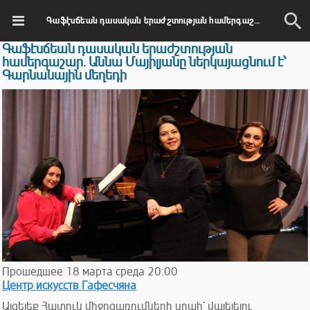
Գաֆէսճեան դասական երաժշտության համերգաշար. Աննա Մայիլյանը ներկայացնում է՝ Գարնանային մեղեդի
Գաֆէսճեան դասական երաժշտության
համերգաշար. Աննա Մայիլյանը ներկայացնում է՝
Գարնանային մեղեդի
Прошедшее
18
марта
среда
20:00
Центр искусств Гафесчяна
Այցելեք Հատուկ միջոցառումների սրահ` վայելելու