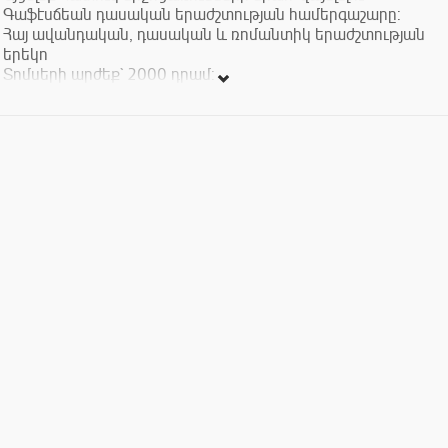
Գաֆէսճեան դասական երաժշտության համերգաշարը:
Հայ ավանդական, դասական և ռոմանտիկ երաժշտության
երեկո
Տոմսերի արժեք` 2000 դրամ:
Կարևոր է. համերգի սկիզբը` ժ. 20.00- ին: Համերգի
ընթացքում սրահի մուտքն արգելված է:
Դուք կարող եք պատվիրել Հատուկ միջոցառումների սրահի
Ձեր նախընտրած սեղանը: Նշեք դա տոմս գնելիս, և մենք
կամրագրենք սեղանը հատուկ Ձեզ համար:
Սիրով տեղեկացնում ենք նաեւ, որ համերգային ծրագրերի
տոմսերով կարելի է մեկ անվճար այց կատարել թանգարանի
բոլոր ցուցասրահները` մեկ շաբաթվա ընթացքում:
Դարձեք Գաֆէսճեան արվեստի կենտրոնի անդամ և
անվճար դիտեք ԳԱԿ- ի ցուցադրությունները, ստացեք 10%
զեղչ բոլոր հատուկ միջոցառումների` այդ թվում
համերգաշարերի և դասախոսությունների համար, ինչպես
նաև Թանգարանի խանութի ողջ տեսականու համար: