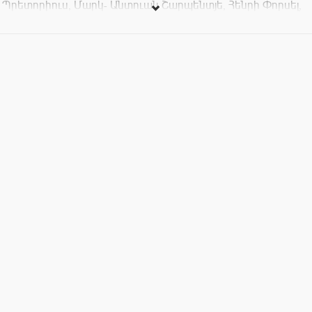
Պրետորիուս, Մարկ- Անտուան Շարպենտյե, Հենրի Փորսել,
Վոլֆգանգ Ամադեուս Մոցարտ, Անտոն Բրուքներ, Մորիս
Դյուրուֆլե, Արվո Փյարտ, Ջոն Լևիթ