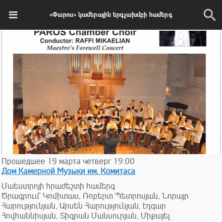
«Փարոս» կամերային երգչախմբի համերգ
Прошедшее
19
марта
четверг
19:00
Дом Камерной Музыки им. Комитаса
Մաեստրոյի հրաժեշտի համերգ
Ծրագրում` Կոմիտաս, Ռոբերտ Պետրոսյան, Նորայր
Հարությունյան, Արսեն Հարությունյան, էդգար
Հովհաննիսյան, Տիգրան Մանսուրյան, Միքայել