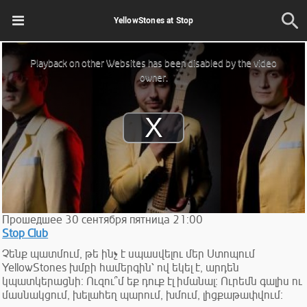
YellowStones at Stop
This
is
Playback on other Websites has been disabled by the video
a
modal
owner.
window.
Play
Video
Прошедшее
30
сентября
пятница
21:00
Stop Club
Չենք պատմում, թե ինչ է սպասվելու մեր Ստոպում
YellowStones խմբի համերգին՝ ով եկել է, արդեն
կպատկերացնի։ Ուզու՞մ եք դուք էլ իմանալ։ Ուրեմն գալիս ու
մասնակցում, խելահեղ պարում, խմում, լիցքաթափվում։