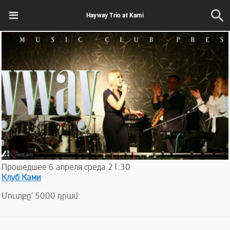
Hayway Trio at Kami
Прошедшее
6
апреля
среда
21:30
Клуб Ками
Մուտքը` 5000 դրամ: