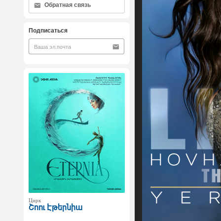
Обратная связь
Подписаться
Цирк
Շոու Էթերնիա