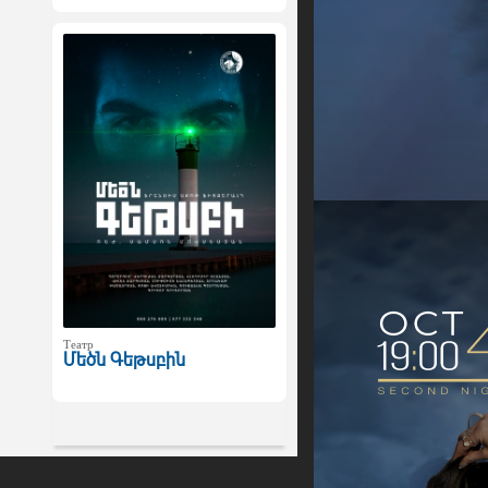
Театр
Մեծն Գեթսբին