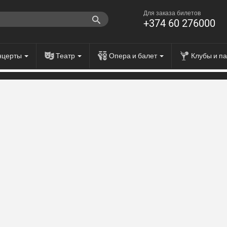
Для заказа билетов
+374 60 276000
нцерты
Театр
Опера и балет
Клубы и п