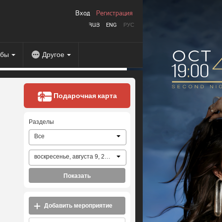
Вход
Регистрация
ՀԱՅ
ENG
РУС
абы
Другое
Подарочная карта
Разделы
Все
воскресенье, августа 9, 2026
Показать
Добавить мероприятие