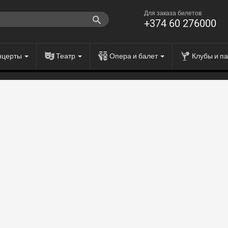
Для заказа билетов
+374 60 276000
нцерты
Театр
Опера и балет
Клубы и п