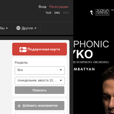
Вход
Регистрация
ՀԱՅ
ENG
РУС
абы
Другое
Подарочная карта
Разделы
Все
понедельник, августа 10, 2026
Показать
Добавить мероприятие