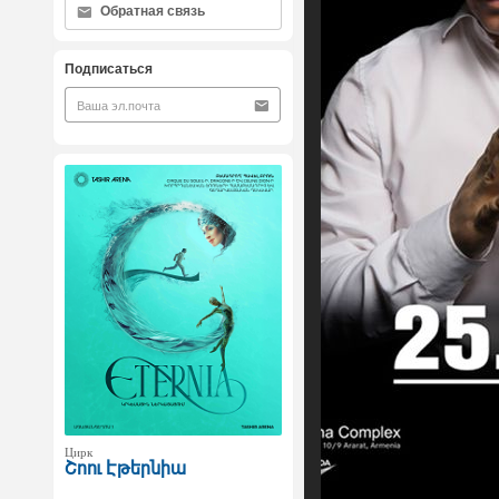
Обратная связь
Подписаться
Цирк
Շոու Էթերնիա