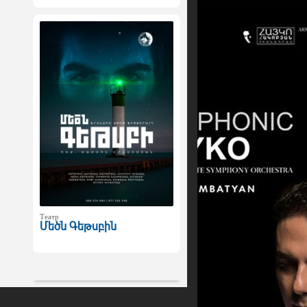
Театр
Մեծն Գեթսբին