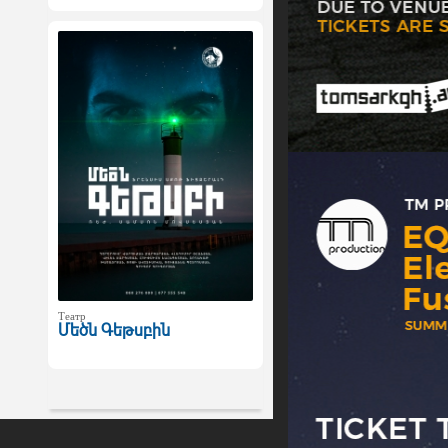
Театр
Մեծն Գեթսբին