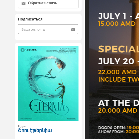
Обратная связь
Подписаться
Цирк
Շոու Էթերնիա