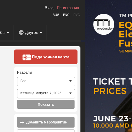
Вход
Регистрация
ՀԱՅ
ENG
РУС
абы
Другое
Подарочная карта
Разделы
Все
пятница, августа 7, 2026
Показать
Добавить мероприятие