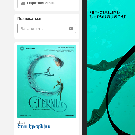
Обратная связь
Подписаться
Цирк
Շոու Էթերնիա