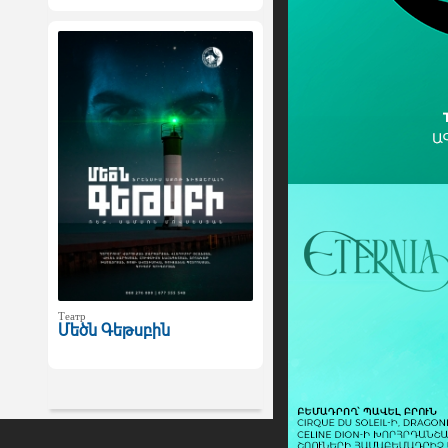
Театр
Մեծն Գեթսբին