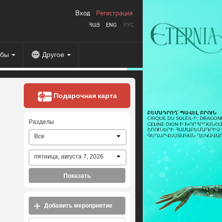
Вход
Регистрация
ՀԱՅ
ENG
РУС
абы
Другое
Подарочная карта
Разделы
Все
пятница, августа 7, 2026
Показать
Добавить мероприятие