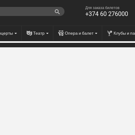
Для заказа билетов
+374 60 276000
нцерты
Театр
Опера и балет
Клубы и п