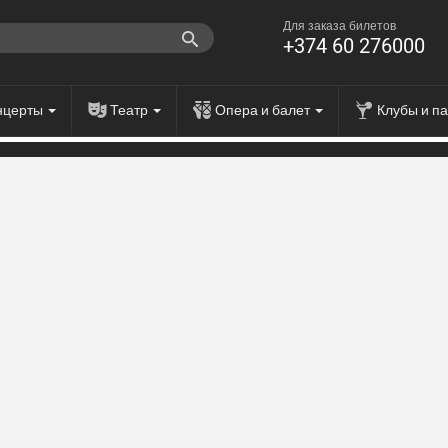
Для заказа билетов
+374 60 276000
нцерты
Театр
Опера и балет
Клубы и п