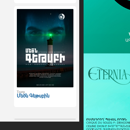
Театр
Մեծն Գեթսբին