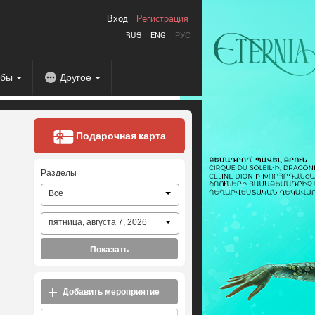
Вход
Регистрация
ՀԱՅ
ENG
РУС
абы
Другое
Подарочная карта
Разделы
Все
пятница, августа 7, 2026
Показать
Добавить мероприятие