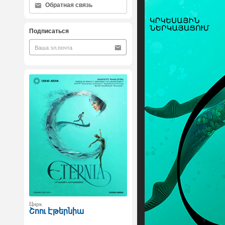
Обратная связь
Подписаться
Цирк
Շոու Էթերնիա