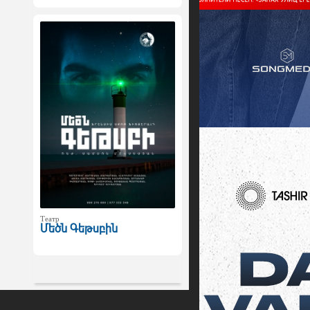
Театр
Մեծն Գեթսբին