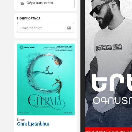
Обратная связь
Подписаться
Цирк
Շոու Էթերնիա