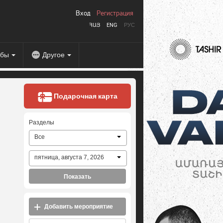
Вход
Регистрация
ՀԱՅ
ENG
РУС
абы
Другое
Подарочная карта
Разделы
Все
пятница, августа 7, 2026
Показать
Добавить мероприятие