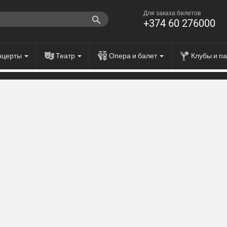
Для заказа билетов
+374 60 276000
нцерты
Театр
Опера и балет
Клубы и п