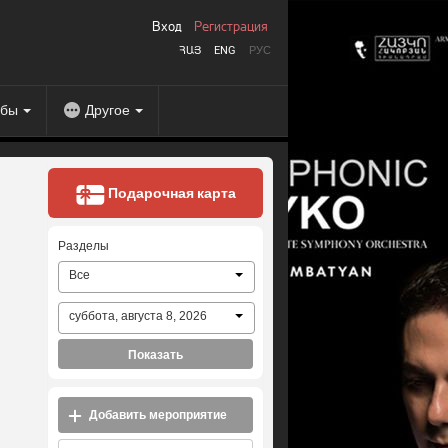
Вход
Регистрация
ՀԱՅ
ENG
РУС
абы
Другое
Подарочная карта
Разделы
Все
суббота, августа 8, 2026
Показать
Добавить мероприятие