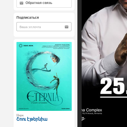
Обратная связь
Подписаться
Цирк
Շոու Էթերնիա