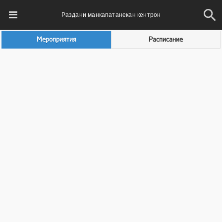
Раздани манкапатанекан кентрон
Мероприятия
Расписание