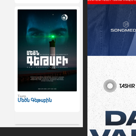
Театр
Մեծն Գեթսբին