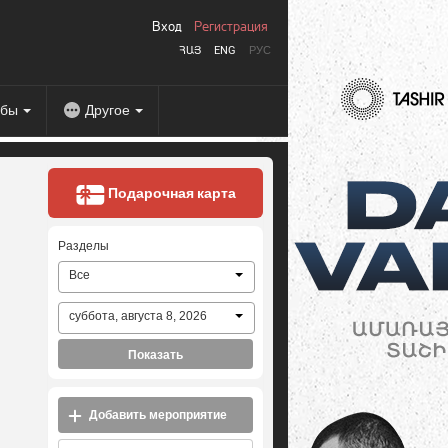
Вход
Регистрация
ՀԱՅ
ENG
РУС
абы
Другое
Подарочная карта
Разделы
Все
суббота, августа 8, 2026
Показать
Добавить мероприятие