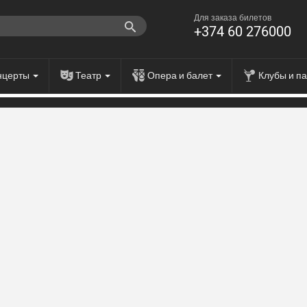
Для заказа билетов
+374 60 276000
нцерты
Театр
Опера и балет
Клубы и п