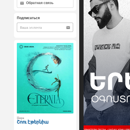
Обратная связь
Подписаться
Цирк
Շոու Էթերնիա