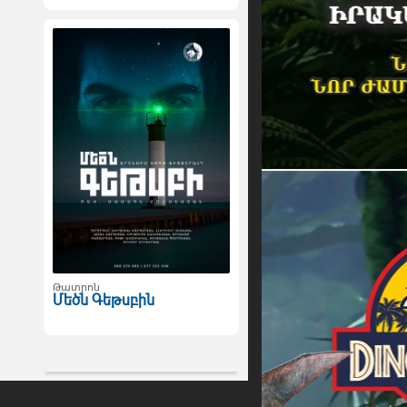
Թատրոն
Մեծն Գեթսբին