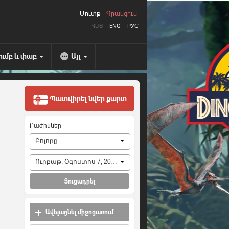
Մուտք
Գրանցում
ՀԱՅ
ENG
РУС
ումբ և փաբ
Այլ
Պատվիրել նվեր քարտ
Բաժիններ
Բոլորը
Ուրբաթ, Օգոստոս 7, 2026
Ցուցադրել
Ավելացնել միջոցառում