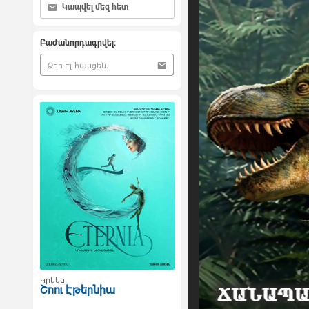
Կապվել մեզ հետ
Բաժանորդագրվել:
Կրկես
Շոու Էթերնիա