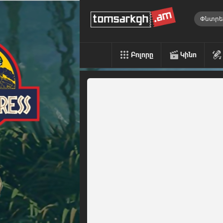
Բոլորը
Կինո