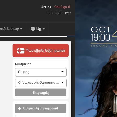
Մուտք
Գրանցում
ՀԱՅ
ENG
РУС
ումբ և փաբ
Այլ
Պատվիրել նվեր քարտ
Բաժիններ
Բոլորը
Հինգշաբթի, Օգոստոս 6, 2026
Ցուցադրել
Ավելացնել միջոցառում