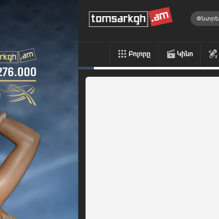
Բոլորը
Կինո