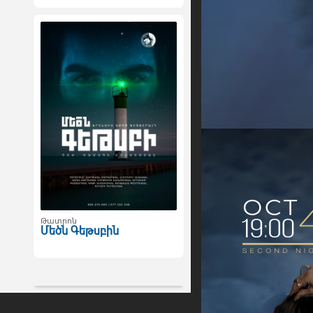
Թատրոն
Մեծն Գեթսբին