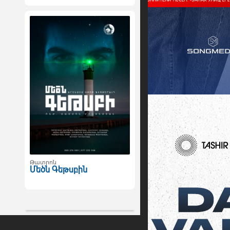
Թատրոն
Մեծն Գեթսբին