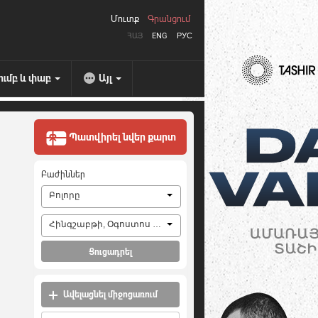
Մուտք
Գրանցում
ՀԱՅ
ENG
РУС
ումբ և փաբ
Այլ
Պատվիրել նվեր քարտ
Բաժիններ
Բոլորը
Հինգշաբթի, Օգոստոս 6, 2026
Ցուցադրել
Ավելացնել միջոցառում