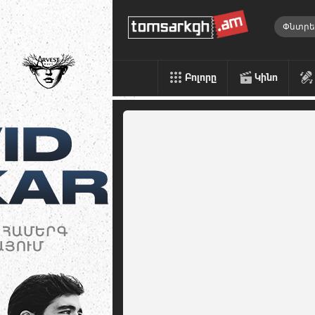
Բոլորը
Կինո