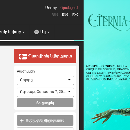
Մուտք
Գրանցում
ՀԱՅ
ENG
РУС
ումբ և փաբ
Այլ
Պատվիրել նվեր քարտ
Բաժիններ
Բոլորը
Ուրբաթ, Օգոստոս 7, 2026
Ցուցադրել
Ավելացնել միջոցառում