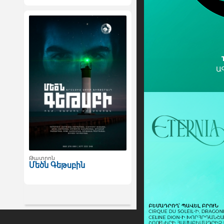
Թատրոն
Մեծն Գեթսբին