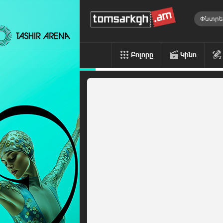
Բոլորը
Կինո