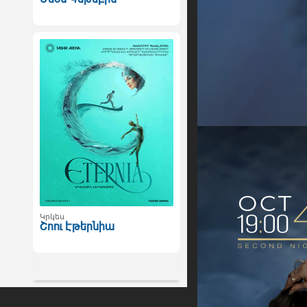
Կրկես
Շոու Էթերնիա