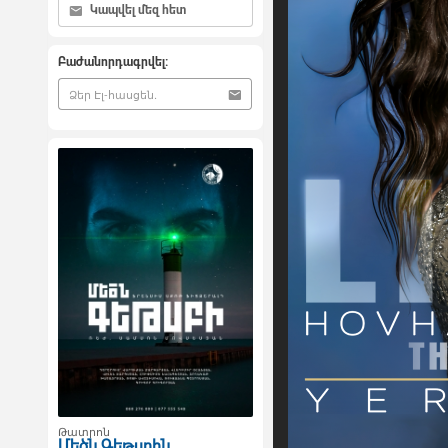
Կապվել մեզ հետ
Բաժանորդագրվել:
Թատրոն
Մեծն Գեթսբին