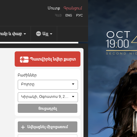
Մուտք
Գրանցում
ՀԱՅ
ENG
РУС
ումբ և փաբ
Այլ
Պատվիրել նվեր քարտ
Բաժիններ
Բոլորը
Կիրակի, Օգոստոս 9, 2026
Ցուցադրել
Ավելացնել միջոցառում