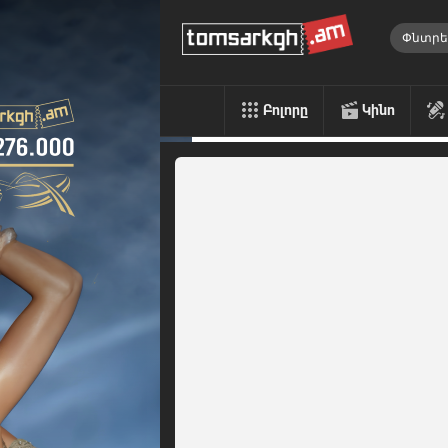
Բոլորը
Կինո