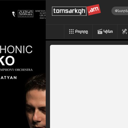
Բոլորը
Կինո