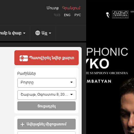
Մուտք
Գրանցում
ՀԱՅ
ENG
РУС
ումբ և փաբ
Այլ
Պատվիրել նվեր քարտ
Բաժիններ
Բոլորը
Շաբաթ, Օգոստոս 8, 2026
Ցուցադրել
Ավելացնել միջոցառում