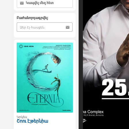
Կապվել մեզ հետ
Բաժանորդագրվել:
Կրկես
Շոու Էթերնիա