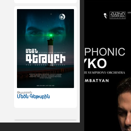
Թատրոն
Մեծն Գեթսբին