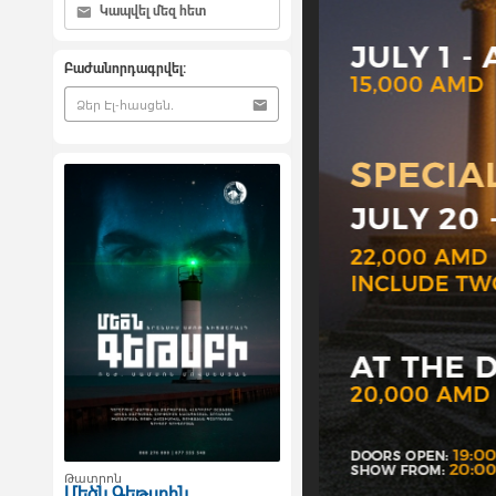
Կապվել մեզ հետ
Բաժանորդագրվել:
Թատրոն
Մեծն Գեթսբին