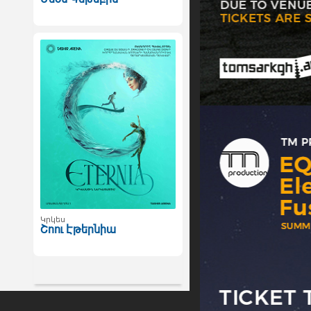
Կրկես
Շոու Էթերնիա