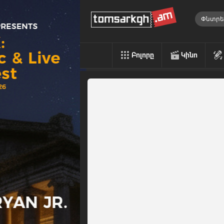
Բոլորը
Կինո