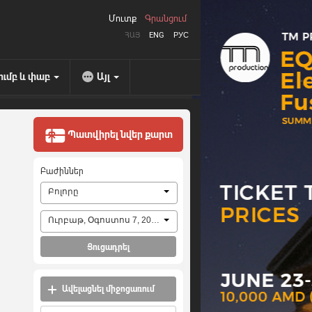
Մուտք
Գրանցում
ՀԱՅ
ENG
РУС
ումբ և փաբ
Այլ
Պատվիրել նվեր քարտ
Բաժիններ
Բոլորը
Ուրբաթ, Օգոստոս 7, 2026
Ցուցադրել
Ավելացնել միջոցառում