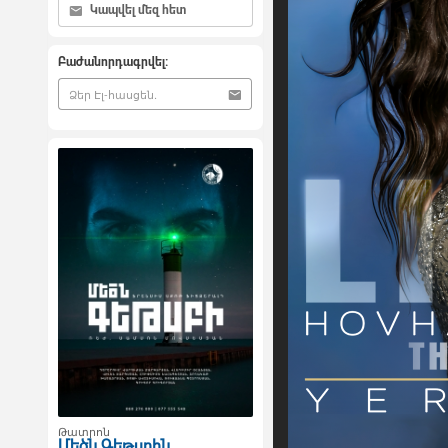
Կապվել մեզ հետ
Բաժանորդագրվել:
Թատրոն
Մեծն Գեթսբին