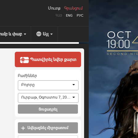
Մուտք
Գրանցում
ՀԱՅ
ENG
РУС
ումբ և փաբ
Այլ
Պատվիրել նվեր քարտ
Բաժիններ
Բոլորը
Ուրբաթ, Օգոստոս 7, 2026
Ցուցադրել
Ավելացնել միջոցառում