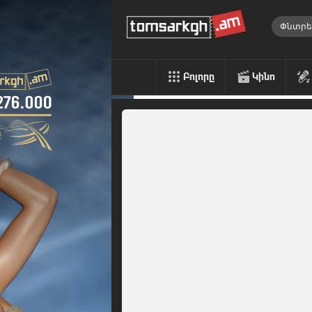
Բոլորը
Կինո