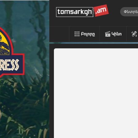
Բոլորը
Կինո