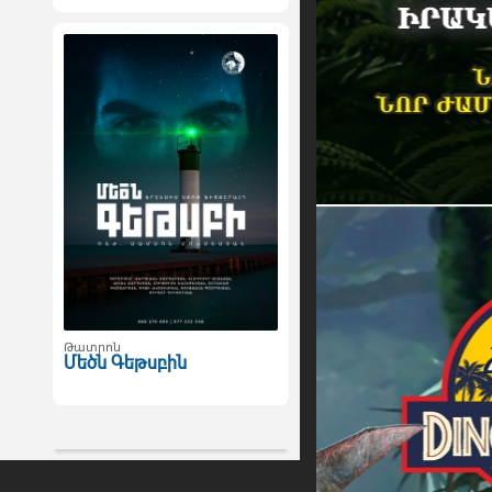
Թատրոն
Մեծն Գեթսբին