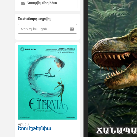
Կապվել մեզ հետ
Բաժանորդագրվել:
Կրկես
Շոու Էթերնիա