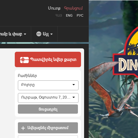
Մուտք
Գրանցում
ՀԱՅ
ENG
РУС
ումբ և փաբ
Այլ
Պատվիրել նվեր քարտ
Բաժիններ
Բոլորը
Ուրբաթ, Օգոստոս 7, 2026
Ցուցադրել
Ավելացնել միջոցառում