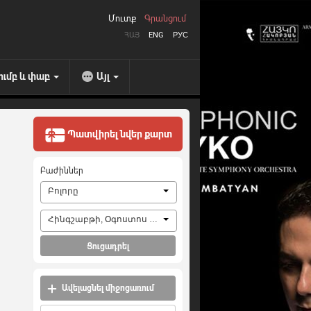
Մուտք
Գրանցում
ՀԱՅ
ENG
РУС
ումբ և փաբ
Այլ
Պատվիրել նվեր քարտ
Բաժիններ
Բոլորը
Հինգշաբթի, Օգոստոս 6, 2026
Ցուցադրել
Ավելացնել միջոցառում