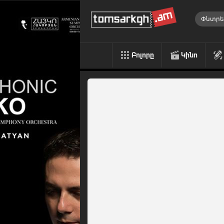
Բոլորը
Կինո