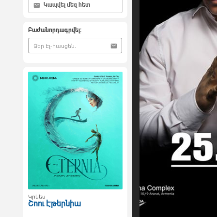
Կապվել մեզ հետ
Բաժանորդագրվել:
Կրկես
Շոու Էթերնիա