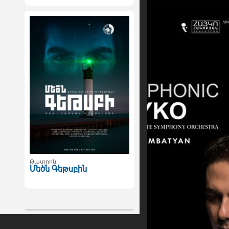
Թատրոն
Մեծն Գեթսբին