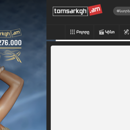
Բոլորը
Կինո