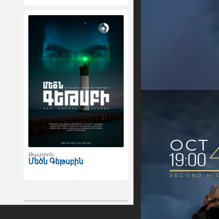
Թատրոն
Մեծն Գեթսբին