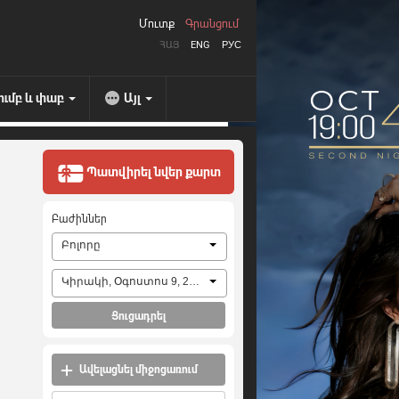
Մուտք
Գրանցում
ՀԱՅ
ENG
РУС
ումբ և փաբ
Այլ
Պատվիրել նվեր քարտ
Բաժիններ
Բոլորը
Կիրակի, Օգոստոս 9, 2026
Ցուցադրել
Ավելացնել միջոցառում