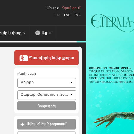
Մուտք
Գրանցում
ՀԱՅ
ENG
РУС
ումբ և փաբ
Այլ
Պատվիրել նվեր քարտ
Բաժիններ
Բոլորը
Շաբաթ, Օգոստոս 8, 2026
Ցուցադրել
Ավելացնել միջոցառում