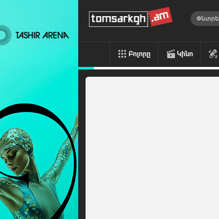
Բոլորը
Կինո