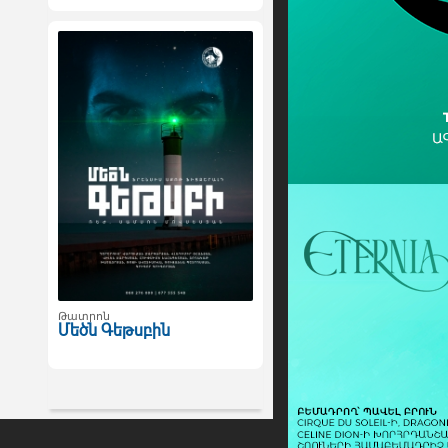
Թատրոն
Մեծն Գեթսբին