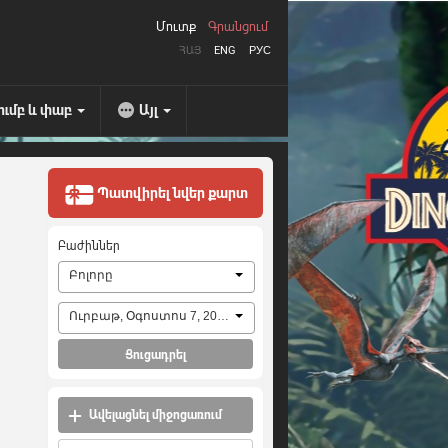
Մուտք
Գրանցում
ՀԱՅ
ENG
РУС
ումբ և փաբ
Այլ
Պատվիրել նվեր քարտ
Բաժիններ
Բոլորը
Ուրբաթ, Օգոստոս 7, 2026
Ցուցադրել
Ավելացնել միջոցառում