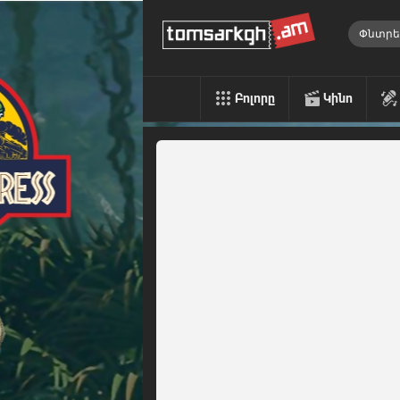
Բոլորը
Կինո