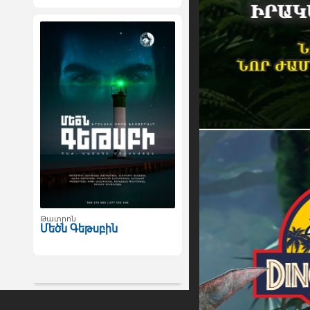
Թատրոն
Մեծն Գեթսբին