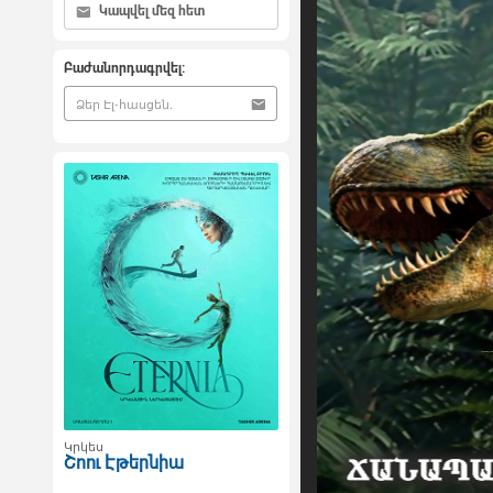
Կապվել մեզ հետ
Բաժանորդագրվել:
Կրկես
Շոու Էթերնիա