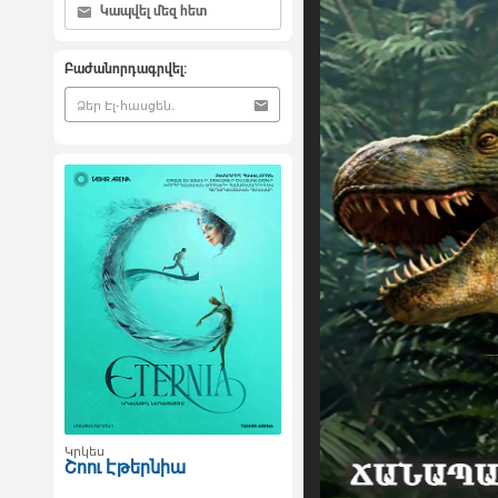
Կապվել մեզ հետ
Բաժանորդագրվել:
Կրկես
Շոու Էթերնիա