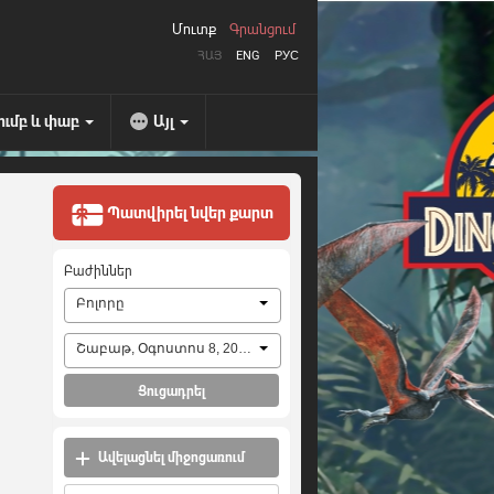
Մուտք
Գրանցում
ՀԱՅ
ENG
РУС
ումբ և փաբ
Այլ
Պատվիրել նվեր քարտ
Բաժիններ
Բոլորը
Շաբաթ, Օգոստոս 8, 2026
Ցուցադրել
Ավելացնել միջոցառում