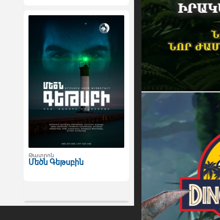
Թատրոն
Մեծն Գեթսբին