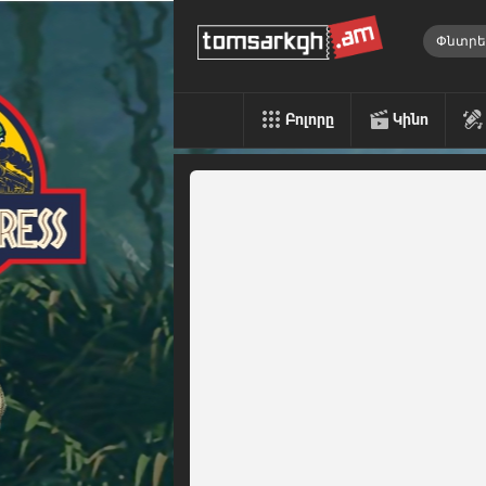
Բոլորը
Կինո