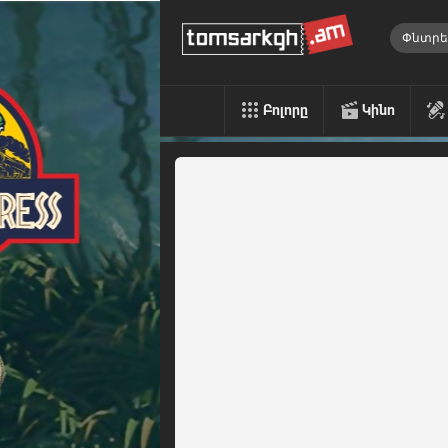
Բոլորը
Կինո