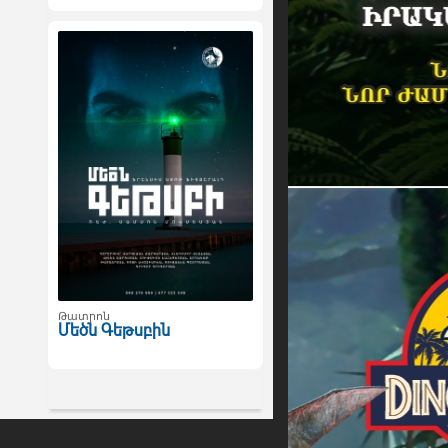
Թատրոն
Մեծն Գեթսբին