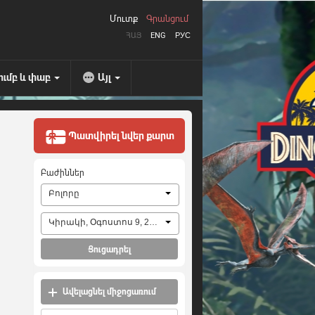
Մուտք
Գրանցում
ՀԱՅ
ENG
РУС
ումբ և փաբ
Այլ
Պատվիրել նվեր քարտ
Բաժիններ
Բոլորը
Կիրակի, Օգոստոս 9, 2026
Ցուցադրել
Ավելացնել միջոցառում