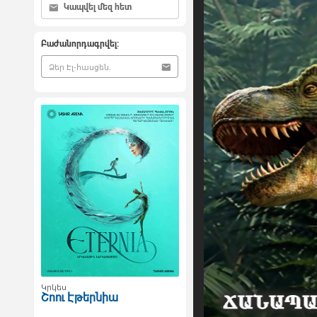
Կապվել մեզ հետ
Բաժանորդագրվել:
Կրկես
Շոու Էթերնիա