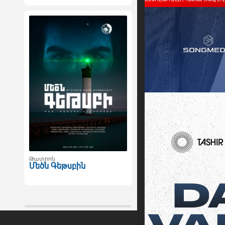
Թատրոն
Մեծն Գեթսբին