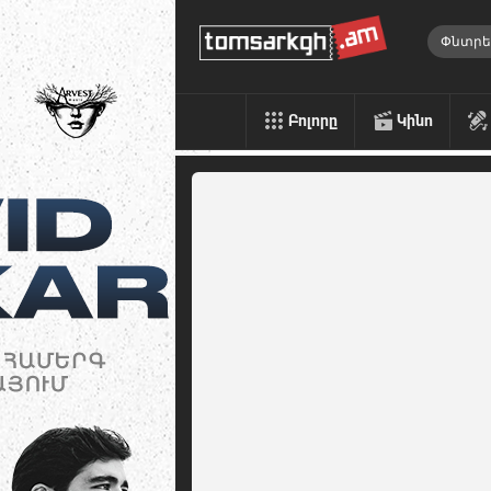
Բոլորը
Կինո