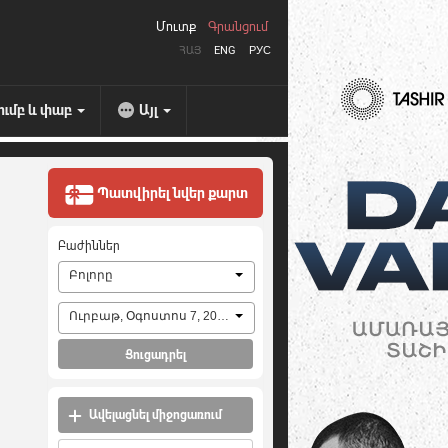
Մուտք
Գրանցում
ՀԱՅ
ENG
РУС
ումբ և փաբ
Այլ
Պատվիրել նվեր քարտ
Բաժիններ
Բոլորը
Ուրբաթ, Օգոստոս 7, 2026
Ցուցադրել
Ավելացնել միջոցառում